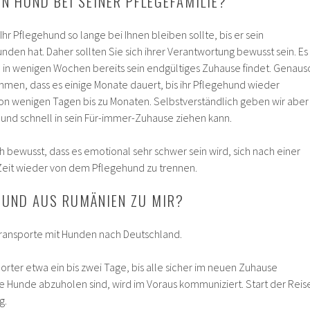
IN HUND BEI SEINER PFLEGEFAMILIE?
Ihr Pflegehund so lange bei Ihnen bleiben sollte, bis er sein
den hat. Daher sollten Sie sich ihrer Verantwortung bewusst sein. Es
 in wenigen Wochen bereits sein endgültiges Zuhause findet. Genaus
men, dass es einige Monate dauert, bis ihr Pflegehund wieder
o von wenigen Tagen bis zu Monaten. Selbstverständlich geben wir aber
Hund schnell in sein Für-immer-Zuhause ziehen kann.
h bewusst, dass es emotional sehr schwer sein wird, sich nach einer
it wieder von dem Pflegehund zu trennen.
HUND AUS RUMÄNIEN ZU MIR?
ransporte mit Hunden nach Deutschland.
rter etwa ein bis zwei Tage, bis alle sicher im neuen Zuhause
Hunde abzuholen sind, wird im Voraus kommuniziert. Start der Reis
g.