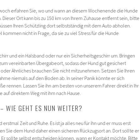
woch erfahren Sie, wo und wann an diesem Wochenende die Hunde
Dieser Ort kann bis zu 150 km von Ihrem Zuhause entfernt sein, bitte
müssen Ihren Schützling dort selbstständig mit dem Auto abholen.
l kommen nicht in Frage, da sie zu viel Stress für die Hunde
hirr und ein Halsband oder nur ein Sicherheitsgeschirr um. Bringen
t zum vereinbarten Übergabeort, sodass der Hund gut gesichert
oder Ähnliches brauchen Sie nicht mitzunehmen. Setzen Sie Ihren
ahme niemals auf den Boden ab. In seiner Panik könnte er sich
aße rennen. Lassen Sie ihn am besten von unserem Fahrer direkt in Ihr
ie auf direktem Weg mit ihm nach Hause.
 – WIE GEHT ES NUN WEITER?
rstmal Zeit und Ruhe. Es ist ja alles neu für ihn und er muss erst
n Sie dem Hund daher einen sicheren Rückzugsort an. Dort sollte er
 Er sollte selbst entscheiden können, wann er Kontakt möchte. Bitte