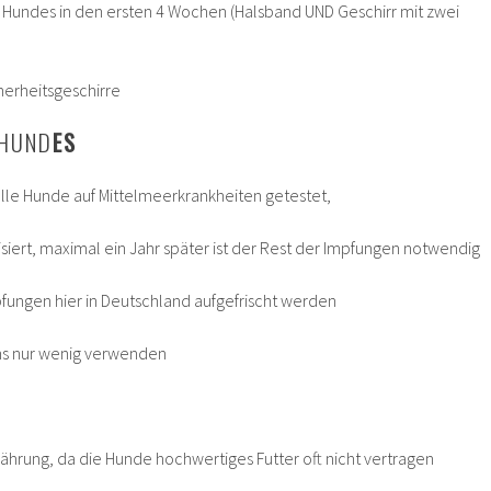
Hundes in den ersten 4 Wochen (Halsband UND Geschirr mit zwei
herheitsgeschirre
 HUND
ES
le Hunde auf Mittelmeerkrankheiten getestet,
iert, maximal ein Jahr später ist der Rest der Impfungen notwendig
pfungen hier in Deutschland aufgefrischt werden
s nur wenig verwenden
ährung, da die Hunde hochwertiges Futter oft nicht vertragen