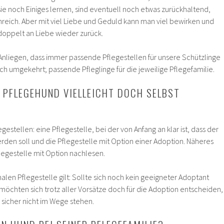
sie noch Einiges lernen, sind eventuell noch etwas zurückhaltend,
nreich. Aber mit viel Liebe und Geduld kann man viel bewirken und
oppelt an Liebe wieder zurück.
s Anliegen, dass immer passende Pflegestellen für unsere Schützlinge
 umgekehrt; passende Pfleglinge für die jeweilige Pflegefamilie.
N PFLEGEHUND VIELLEICHT DOCH SELBST
egestellen: eine Pflegestelle, bei der von Anfang an klar ist, dass der
rden soll und die Pflegestelle mit Option einer Adoption. Näheres
legestelle mit Option nachlesen.
len Pflegestelle gilt: Sollte sich noch kein geeigneter Adoptant
öchten sich trotz aller Vorsätze doch für die Adoption entscheiden,
sicher nicht im Wege stehen.