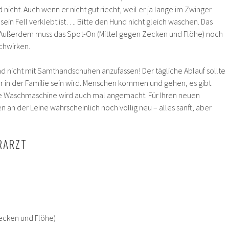
nicht. Auch wenn er nicht gut riecht, weil er ja lange im Zwinger
ein Fell verklebt ist…. Bitte den Hund nicht gleich waschen. Das
. Außerdem muss das Spot-On (Mittel gegen Zecken und Flöhe) noch
chwirken.
nd nicht mit Samthandschuhen anzufassen! Der tägliche Ablauf sollte
er in der Familie sein wird. Menschen kommen und gehen, es gibt
ie Waschmaschine wird auch mal angemacht. Für Ihren neuen
 an der Leine wahrscheinlich noch völlig neu – alles sanft, aber
RARZT
ecken und Flöhe)