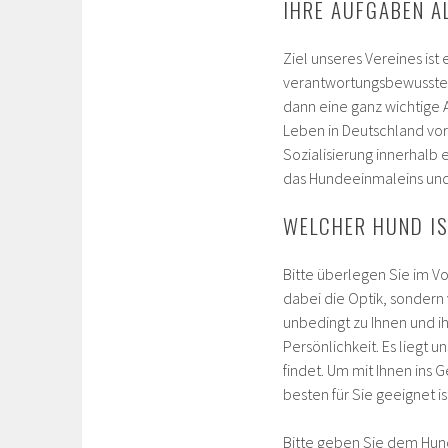
IHRE AUFGABEN A
Ziel unseres Vereines ist
verantwortungsbewussten 
dann eine ganz wichtige 
Leben in Deutschland vorz
Sozialisierung innerhalb 
das Hundeeinmaleins und
WELCHER HUND IS
Bitte überlegen Sie im Vo
dabei die Optik, sondern 
unbedingt zu Ihnen und ih
Persönlichkeit. Es liegt 
findet. Um mit Ihnen in
besten für Sie geeignet is
Bitte geben Sie dem Hund