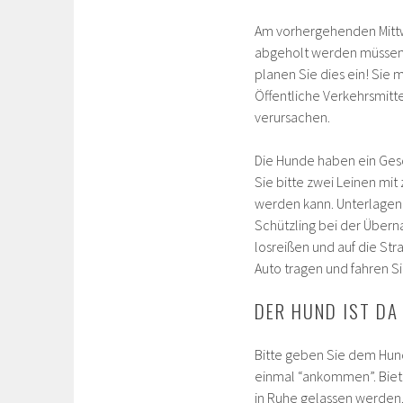
Am vorhergehenden Mitt
abgeholt werden müssen. 
planen Sie dies ein! Sie 
Öffentliche Verkehrsmitte
verursachen.
Die Hunde haben ein Gesc
Sie bitte zwei Leinen mi
werden kann. Unterlagen 
Schützling bei der Übern
losreißen und auf die Str
Auto tragen und fahren S
DER HUND IST DA
Bitte geben Sie dem Hund e
einmal “ankommen”. Biete
in Ruhe gelassen werden.