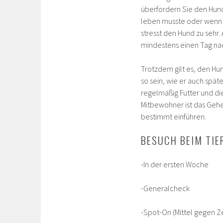
überfordern Sie den Hund 
leben musste oder wenn s
stresst den Hund zu sehr
mindestens einen Tag na
Trotzdem gilt es, den Hu
so sein, wie er auch spät
regelmäßig Futter und d
Mitbewohner ist das Gehen
bestimmt einführen.
BESUCH BEIM TIE
-In der ersten Woche
-Generalcheck
-Spot-On (Mittel gegen Z