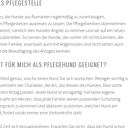
LS PFLEGESTELLE
 es, die Hunde aus Rumänien regelmäßig zu zuverlässigen,
Pflegestellen ausreisen zu lassen. Die Pflegefamilien übernehmen
Arbeit, nämlich den Hunden Ängste zu nehmen und sie auf ein neues
ubereiten. So lernen die Hunde, die vorher oft nichts kannten, die
einer Familie, eventuell auch mit Artgenossen und nicht selten auch
 die Bewältigung des Alltages kennen.
T FÜR MICH ALS PFLEGEHUND GEEIGNET?
rfeld genau, was für einen Hund Sie sich wünschen. Weniger wichtig is
vielmehr der Charakter, die Art, das Wesen des Hundes. Dies sollte
rem Alltag passen. Jeder Hund ist einzigartig- hat seine eigene
uns sehr am Herzen, dass jede Familie seinen passenden Schützling
s Gespräch zu kommen und abklären zu können, welcher Hund am
t, findet vorab immer eine Vorkontrolle statt.
 Zeit sich einzugewöhnen. Erwarten Sie nicht, dass der Hund schon