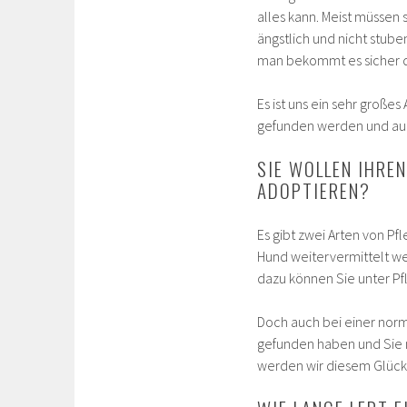
alles kann. Meist müssen 
ängstlich und nicht stube
man bekommt es sicher d
Es ist uns ein sehr große
gefunden werden und auch
SIE WOLLEN IHRE
ADOPTIEREN?
Es gibt zwei Arten von Pfl
Hund weitervermittelt we
dazu können Sie unter Pf
Doch auch bei einer norma
gefunden haben und Sie m
werden wir diesem Glück 