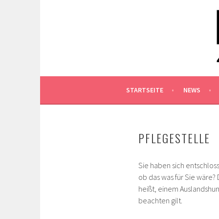
Springe
zum
WWW.FRIENDS4ROMA
Inhalt
FRIENDS4ROMANIANPAWS E.V.
STARTSEITE
NEWS
PFLEGESTELLE
Sie haben sich entschlos
ob das was für Sie wäre? D
heißt, einem Auslandshun
beachten gilt.