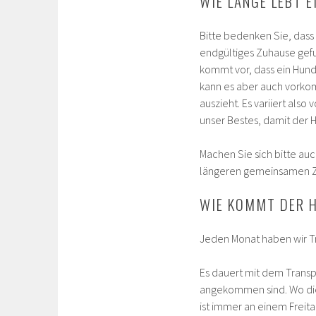
WIE LANGE LEBT E
Bitte bedenken Sie, dass 
endgültiges Zuhause gefun
kommt vor, dass ein Hund
kann es aber auch vorkom
auszieht. Es variiert als
unser Bestes, damit der 
Machen Sie sich bitte auc
längeren gemeinsamen Ze
WIE KOMMT DER 
Jeden Monat haben wir T
Es dauert mit dem Transpo
angekommen sind. Wo die 
ist immer an einem Freita