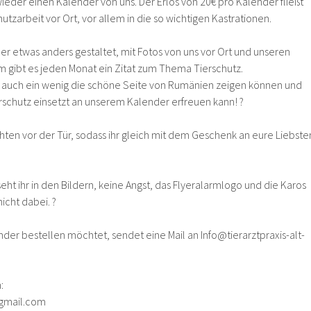
wieder einen Kalender von uns. Der Erlös von 20€ pro Kalender fließt
utzarbeit vor Ort, vor allem in die so wichtigen Kastrationen.
der etwas anders gestaltet, mit Fotos von uns vor Ort und unseren
gibt es jeden Monat ein Zitat zum Thema Tierschutz.
it auch ein wenig die schöne Seite von Rumänien zeigen können und
ierschutz einsetzt an unserem Kalender erfreuen kann! ?
en vor der Tür, sodass ihr gleich mit dem Geschenk an eure Liebste
ht ihr in den Bildern, keine Angst, das Flyeralarmlogo und die Karos
nicht dabei. ?
der bestellen möchtet, sendet eine Mail an Info@tierarztpraxis-alt-
:
gmail.com