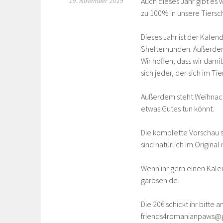
Auch dieses Jahr gibt es 
19. November 2019
zu 100% in unsere Tiersch
Dieses Jahr ist der Kalen
Shelterhunden. Außerdem 
Wir hoffen, dass wir dam
sich jeder, der sich im T
Außerdem steht Weihnacht
etwas Gutes tun könnt.
Die komplette Vorschau se
sind natürlich im Original 
Wenn ihr gern einen Kalen
garbsen.de.
Die 20€ schickt ihr bitte an
friends4romanianpaws@