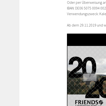
Oder per Überweisung an
IBAN: DE06 5075 0094 00
Verwendungszweck: Kal
Ab dem 29.11.2019 und we