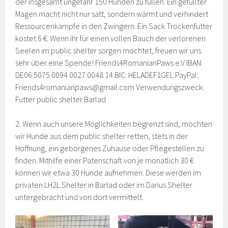
der insgesamt ungefähr 150 Hunden zu füllen. Ein gefüllter
Magen macht nicht nur satt, sondern wärmt und verhindert
Ressourcenkämpfe in den Zwingern. Ein Sack Trockenfutter
kostet 6 €. Wenn ihr für einen vollen Bauch der verlorenen
Seelen im public shelter sorgen möchtet, freuen wir uns
sehr über eine Spende! Friends4RomanianPaws e.V IBAN:
DE06 5075 0094 0027 0048 14 BIC: HELADEF1GEL PayPal:
Friends4romanianpaws@gmail.com Verwendungszweck:
Futter public shelter Barlad
2. Wenn auch unsere Möglichkeiten begrenzt sind, möchten
wir Hunde aus dem public shelter retten, stets in der
Hoffnung, ein geborgenes Zuhause oder Pflegestellen zu
finden. Mithilfe einer Patenschaft von je monatlich 30 €
können wir etwa 30 Hunde aufnehmen. Diese werden im
privaten LH2L Shelter in Barlad oder im Darius Shelter
untergebracht und von dort vermittelt.