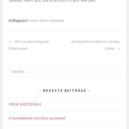
Seelen. Helft uns, damit es noch mehr werden.
Schlagwort:
retten hund rumänien
BEITRAGS-
Wir suchen dringend
Auslandstierschutz in Corona-
NAVIGATION
Futterpaten
Zeiten
Suchen
nach:
NEUESTE BEITRÄGE
OPEN SHELTER BAU
4 Hundekinder möchten ausreisen!