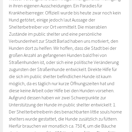
in ihren eigenen Ausscheidungen. Ein Paradies für
Krankheitserreger. Offiziell wurde bis heute zwar noch kein
Hund getötet, einige jedoch laut Aussage der
Shelterbetreiber vor Ort vermittelt. Die miserablen
Zustände im public shelter und eine persönliche
Verbundenheit zur Stadt Barlad haben uns motiviert, den
Hunden dort zu helfen. Wir hoffen, dass die Stadt bei der
großen Anzahl an gefangenen Hunden bald frei von
Straßenhunden ist, oder sich eine politische Veränderung
zugunsten der Straßenhunde entwickelt. Direkte Hilfe für
die sich im public shelter befindlichen Hunde ist kaum
möglich, da es täglich nur kurze Öffnungszeiten hat und
diese keine Arbeit oder Hilfe bei den Hunden vorsehen.
Aufgrund dessen haben wir zwei Schwerpunkte zur
Unterstützung der Hunde im public shelter entwickelt: 1.
Der Shelterbetreiberin des benachbarten little souls home
shelters wurde gestattet, die Hunde zusätzlich zu füttern.
Hierfür brauchen wir monatlich ca. 750 €, um die Bäuche