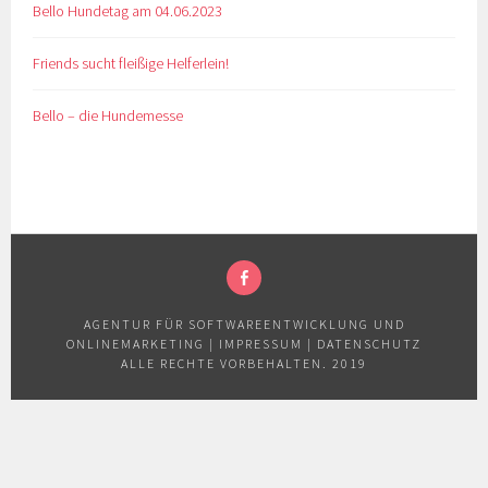
Bello Hundetag am 04.06.2023
Friends sucht fleißige Helferlein!
Bello – die Hundemesse
FACEBOOK
AGENTUR FÜR SOFTWAREENTWICKLUNG UND
ONLINEMARKETING
|
IMPRESSUM
|
DATENSCHUTZ
ALLE RECHTE VORBEHALTEN. 2019